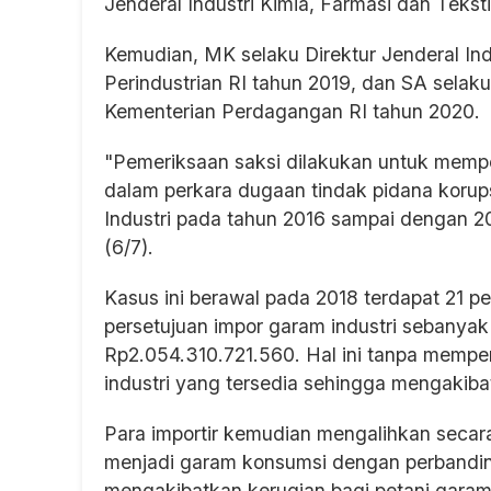
Jenderal Industri Kimia, Farmasi dan Teksti
Kemudian, MK selaku Direktur Jenderal Ind
Perindustrian RI tahun 2019, dan SA selaku
Kementerian Perdagangan RI tahun 2020.
"Pemeriksaan saksi dilakukan untuk mem
dalam perkara dugaan tindak pidana korup
Industri pada tahun 2016 sampai dengan 
(6/7).
Kasus ini berawal pada 2018 terdapat 21 
persetujuan impor garam industri sebanyak
Rp2.054.310.721.560. Hal ini tanpa mempe
industri yang tersedia sehingga mengakiba
Para importir kemudian mengalihkan seca
menjadi garam konsumsi dengan perbanding
mengakibatkan kerugian bagi petani garam