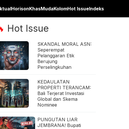
ktual
Horison
Khas
Muda
Kolom
Hot Issue
Indeks
Hot Issue
🔥
SKANDAL MORAL ASN:
Seperempat
Pelanggaran Etik
Berujung
Perselingkuhan
KEDAULATAN
PROPERTI TERANCAM:
Bali Terjerat Investasi
Global dan Skema
Nominee
PUNGUTAN LIAR
JEMBRANA! Bupati