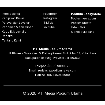
Indeks Berita
Facebook
Podium Ecosystem
Kebijakan Privasi
Instagram
Podiumnews.com
Persyaratan Layanan
TikTok
Podium Kreatif
Pedoman Media Siber
Youtube
Urban Bali
Kode Etik Jurnalis
Menot Sukadana
Redaksi
Tentang Kami
PT. Media Podium Utama
Jl. Bhineka Nusa Kauh V, Dalung Permai Blok P No 58, Kuta Utara,
Kabupaten Badung, Provinsi Bali 80363
Telepon .(0361) 9093073
Email . redaksi@podiumnews.com
Hotline . 0821 4594 6900
© 2026 PT. Media Podium Utama