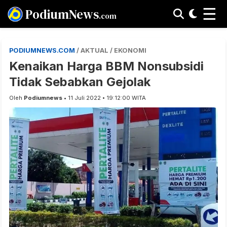
☰
PodiumNews
.com
PODIUMNEWS.COM
/ AKTUAL / EKONOMI
Kenaikan Harga BBM Nonsubsidi
Tidak Sebabkan Gejolak
Oleh
Podiumnews
• 11 Juli 2022 • 19:12:00 WITA