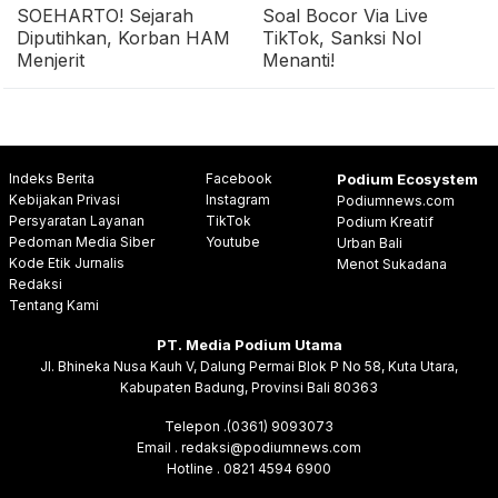
SOEHARTO! Sejarah
Soal Bocor Via Live
Diputihkan, Korban HAM
TikTok, Sanksi Nol
Menjerit
Menanti!
Indeks Berita
Facebook
Podium Ecosystem
Kebijakan Privasi
Instagram
Podiumnews.com
Persyaratan Layanan
TikTok
Podium Kreatif
Pedoman Media Siber
Youtube
Urban Bali
Kode Etik Jurnalis
Menot Sukadana
Redaksi
Tentang Kami
PT. Media Podium Utama
Jl. Bhineka Nusa Kauh V, Dalung Permai Blok P No 58, Kuta Utara,
Kabupaten Badung, Provinsi Bali 80363
Telepon .(0361) 9093073
Email . redaksi@podiumnews.com
Hotline . 0821 4594 6900