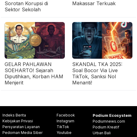
Sorotan Korupsi di
Makassar Terkuak
Sektor Sekolah
GELAR PAHLAWAN
SKANDAL TKA 2025:
SOEHARTO! Sejarah
Soal Bocor Via Live
Diputihkan, Korban HAM
TikTok, Sanksi Nol
Menjerit
Menanti!
Indeks Berita
Facebook
Podium Ecosystem
Kebijakan Privasi
Instagram
Podiumnews.com
Persyaratan Layanan
TikTok
Podium Kreatif
Pedoman Media Siber
Youtube
Urban Bali