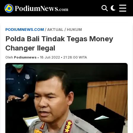
☰
PodiumNews
.com
PODIUMNEWS.COM
/ AKTUAL / HUKUM
Polda Bali Tindak Tegas Money
Changer Ilegal
Oleh
Podiumnews
• 18 Juli 2022 • 21:28:00 WITA