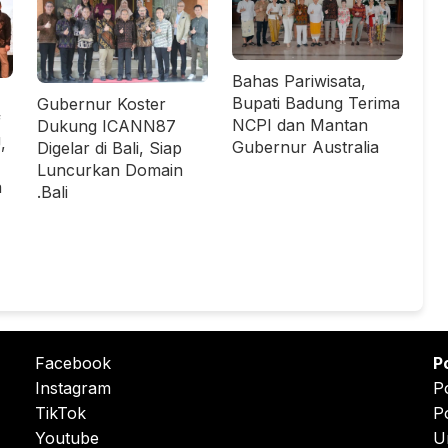
Bahas Pariwisata,
Bupati Badung Terima
Gubernur Koster
f
NCPI dan Mantan
Dukung ICANN87
,
Gubernur Australia
Digelar di Bali, Siap
Luncurkan Domain
a
.Bali
Facebook
P
Instagram
P
TikTok
P
Youtube
U