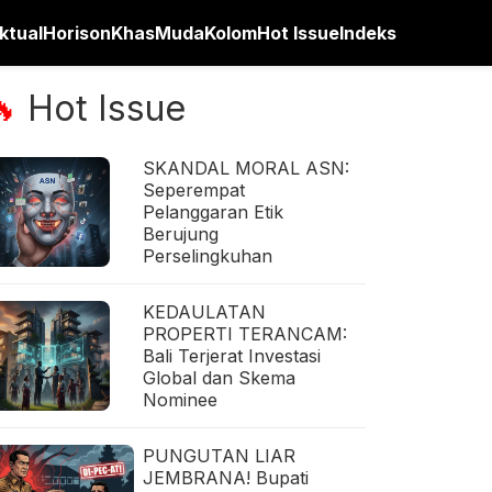
ktual
Horison
Khas
Muda
Kolom
Hot Issue
Indeks
Hot Issue
🔥
SKANDAL MORAL ASN:
Seperempat
Pelanggaran Etik
Berujung
Perselingkuhan
KEDAULATAN
PROPERTI TERANCAM:
Bali Terjerat Investasi
Global dan Skema
Nominee
PUNGUTAN LIAR
JEMBRANA! Bupati