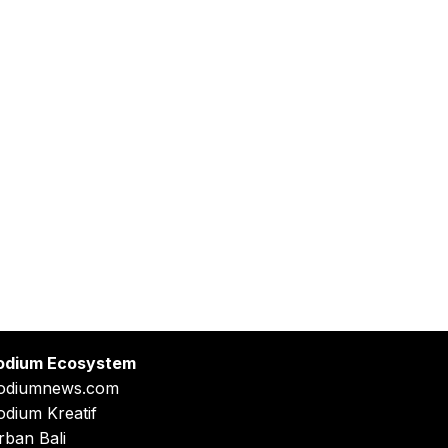
odium Ecosystem
odiumnews.com
odium Kreatif
rban Bali