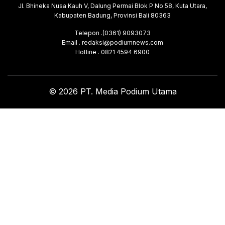
Jl. Bhineka Nusa Kauh V, Dalung Permai Blok P No 58, Kuta Utara,
Kabupaten Badung, Provinsi Bali 80363
Telepon .(0361) 9093073
Email . redaksi@podiumnews.com
Hotline . 0821 4594 6900
© 2026 PT. Media Podium Utama