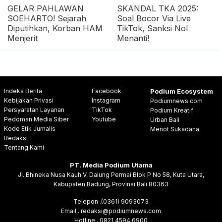
GELAR PAHLAWAN
SKANDAL TKA 2025:
SOEHARTO! Sejarah
Soal Bocor Via Live
Diputihkan, Korban HAM
TikTok, Sanksi Nol
Menjerit
Menanti!
Indeks Berita
Facebook
Podium Ecosystem
Kebijakan Privasi
Instagram
Podiumnews.com
Persyaratan Layanan
TikTok
Podium Kreatif
Pedoman Media Siber
Youtube
Urban Bali
Kode Etik Jurnalis
Menot Sukadana
Redaksi
Tentang Kami
PT. Media Podium Utama
Jl. Bhineka Nusa Kauh V, Dalung Permai Blok P No 58, Kuta Utara,
Kabupaten Badung, Provinsi Bali 80363
Telepon .(0361) 9093073
Email . redaksi@podiumnews.com
Hotline . 0821 4594 6900