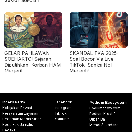
Sektor Sekolah
GELAR PAHLAWAN
SKANDAL TKA 2025:
SOEHARTO! Sejarah
Soal Bocor Via Live
Diputihkan, Korban HAM
TikTok, Sanksi Nol
Menjerit
Menanti!
Indeks Berita
Facebook
Podium Ecosystem
Kebijakan Privasi
Instagram
Podiumnews.com
Persyaratan Layanan
TikTok
Podium Kreatif
Pedoman Media Siber
Youtube
Urban Bali
Kode Etik Jurnalis
Menot Sukadana
Redaksi