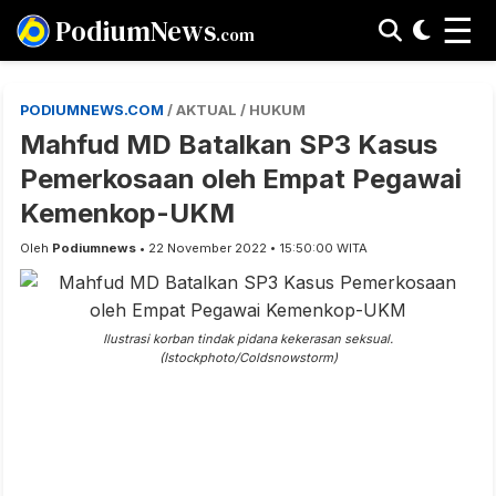
☰
PodiumNews
.com
PODIUMNEWS.COM
/ AKTUAL / HUKUM
Mahfud MD Batalkan SP3 Kasus
Pemerkosaan oleh Empat Pegawai
Kemenkop-UKM
Oleh
Podiumnews
• 22 November 2022 • 15:50:00 WITA
Ilustrasi korban tindak pidana kekerasan seksual.
(Istockphoto/Coldsnowstorm)