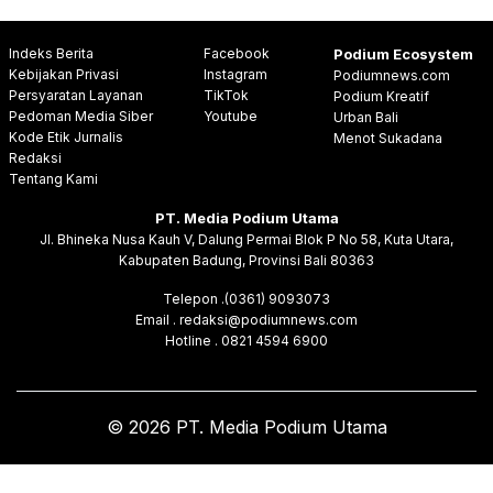
Indeks Berita
Facebook
Podium Ecosystem
Kebijakan Privasi
Instagram
Podiumnews.com
Persyaratan Layanan
TikTok
Podium Kreatif
Pedoman Media Siber
Youtube
Urban Bali
Kode Etik Jurnalis
Menot Sukadana
Redaksi
Tentang Kami
PT. Media Podium Utama
Jl. Bhineka Nusa Kauh V, Dalung Permai Blok P No 58, Kuta Utara,
Kabupaten Badung, Provinsi Bali 80363
Telepon .(0361) 9093073
Email . redaksi@podiumnews.com
Hotline . 0821 4594 6900
© 2026 PT. Media Podium Utama