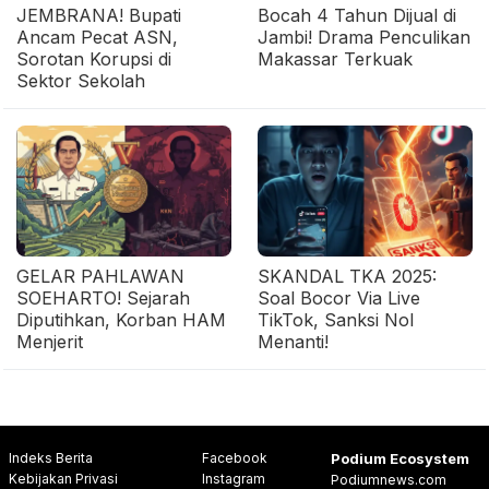
JEMBRANA! Bupati
Bocah 4 Tahun Dijual di
Ancam Pecat ASN,
Jambi! Drama Penculikan
Sorotan Korupsi di
Makassar Terkuak
Sektor Sekolah
GELAR PAHLAWAN
SKANDAL TKA 2025:
SOEHARTO! Sejarah
Soal Bocor Via Live
Diputihkan, Korban HAM
TikTok, Sanksi Nol
Menjerit
Menanti!
Indeks Berita
Facebook
Podium Ecosystem
Kebijakan Privasi
Instagram
Podiumnews.com