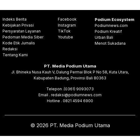
Indeks Berita
Facebook
Podium Ecosystem
Kebijakan Privasi
Instagram
Podiumnews.com
Persyaratan Layanan
TikTok
Podium Kreatif
Pedoman Media Siber
Youtube
Urban Bali
Kode Etik Jurnalis
Menot Sukadana
Redaksi
Tentang Kami
PT. Media Podium Utama
Jl. Bhineka Nusa Kauh V, Dalung Permai Blok P No 58, Kuta Utara,
Kabupaten Badung, Provinsi Bali 80363
Telepon .(0361) 9093073
Email . redaksi@podiumnews.com
Hotline . 0821 4594 6900
© 2026 PT. Media Podium Utama