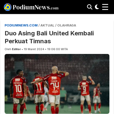
☰
PodiumNews
.com
PODIUMNEWS.COM
/ AKTUAL / OLAHRAGA
Duo Asing Bali United Kembali
Perkuat Timnas
Oleh
Editor
• 19 Maret 2024 • 19:06:00 WITA