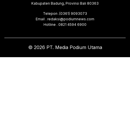
Kabupaten Badung, Provinsi Bali 80363
Telepon .(0361) 9093073
Email . redaksi@podiumnews.com
Hotline . 0821 4594 6900
© 2026 PT. Media Podium Utama