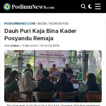
☰
PodiumNews
.com
PODIUMNEWS.COM
/ MUDA / KOMUNITAS
Dauh Puri Kaja Bina Kader
Posyandu Remaja
Oleh
Editor
• 11 Mei 2024 • 19:43:00 WITA
Sejumlah anak muda Desa Dauh Puri Kaja, Denpasar diberikan pembinaan