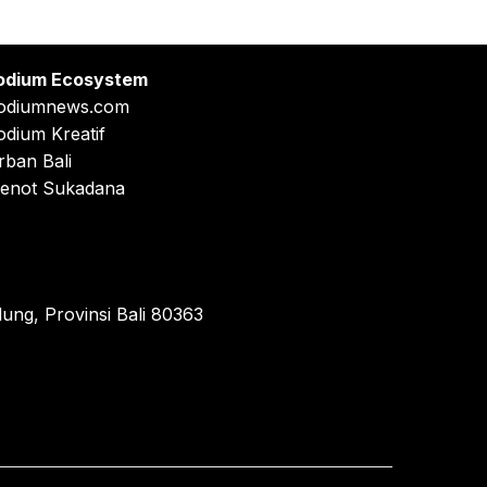
odium Ecosystem
odiumnews.com
odium Kreatif
rban Bali
enot Sukadana
ung, Provinsi Bali 80363