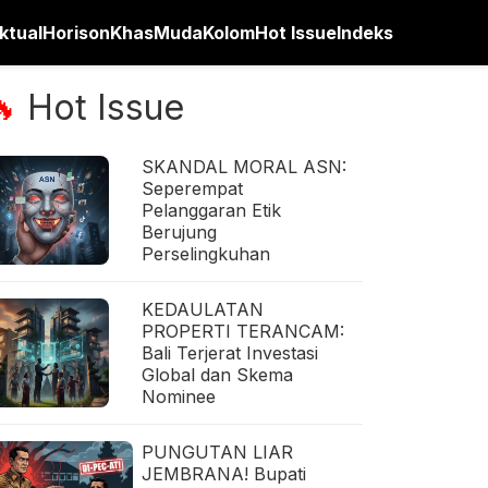
ktual
Horison
Khas
Muda
Kolom
Hot Issue
Indeks
Hot Issue
🔥
SKANDAL MORAL ASN:
Seperempat
Pelanggaran Etik
Berujung
Perselingkuhan
KEDAULATAN
PROPERTI TERANCAM:
Bali Terjerat Investasi
Global dan Skema
Nominee
PUNGUTAN LIAR
JEMBRANA! Bupati