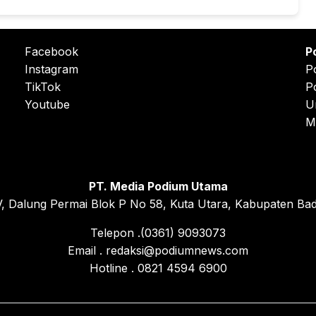
Facebook
P
Instagram
P
TikTok
P
Youtube
U
M
PT. Media Podium Utama
, Dalung Permai Blok P No 58, Kuta Utara, Kabupaten Bad
Telepon .(0361) 9093073
Email . redaksi@podiumnews.com
Hotline . 0821 4594 6900