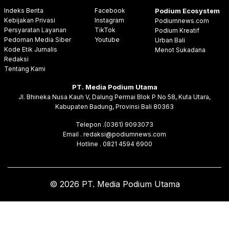
Indeks Berita
Facebook
Podium Ecosystem
Kebijakan Privasi
Instagram
Podiumnews.com
Persyaratan Layanan
TikTok
Podium Kreatif
Pedoman Media Siber
Youtube
Urban Bali
Kode Etik Jurnalis
Menot Sukadana
Redaksi
Tentang Kami
PT. Media Podium Utama
Jl. Bhineka Nusa Kauh V, Dalung Permai Blok P No 58, Kuta Utara,
Kabupaten Badung, Provinsi Bali 80363
Telepon .(0361) 9093073
Email . redaksi@podiumnews.com
Hotline . 0821 4594 6900
© 2026 PT. Media Podium Utama