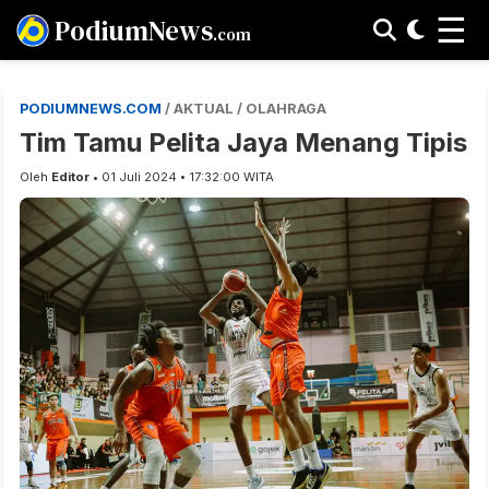
☰
PodiumNews
.com
PODIUMNEWS.COM
/ AKTUAL / OLAHRAGA
Tim Tamu Pelita Jaya Menang Tipis
Oleh
Editor
• 01 Juli 2024 • 17:32:00 WITA