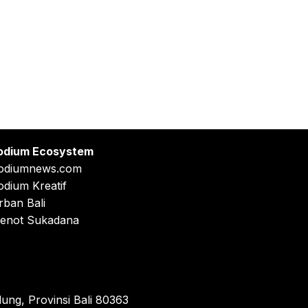
odium Ecosystem
odiumnews.com
odium Kreatif
rban Bali
enot Sukadana
ung, Provinsi Bali 80363