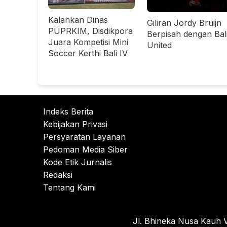
Kalahkan Dinas
Giliran Jordy Bruijn
PUPRKIM, Disdikpora
Berpisah dengan Bal
Juara Kompetisi Mini
United
Soccer Kerthi Bali IV
Indeks Berita
Kebijakan Privasi
Persyaratan Layanan
Pedoman Media Siber
Kode Etik Jurnalis
Redaksi
Tentang Kami
Jl. Bhineka Nusa Kauh V