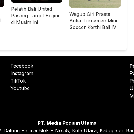
Pelatih Bali United
Wagub Giri Prasta
Pasang Target Begini
i
Buka Turnamen Mini
di Musim Ini
Soccer Kerthi Bali IV
Facebook
P
Instagram
P
TikTok
P
Youtube
U
M
PT. Media Podium Utama
, Dalung Permai Blok P No 58, Kuta Utara, Kabupaten Bad