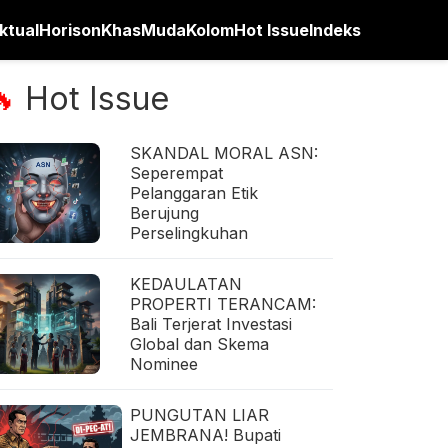
ktual
Horison
Khas
Muda
Kolom
Hot Issue
Indeks
Hot Issue
🔥
SKANDAL MORAL ASN:
Seperempat
Pelanggaran Etik
Berujung
Perselingkuhan
KEDAULATAN
PROPERTI TERANCAM:
Bali Terjerat Investasi
Global dan Skema
Nominee
PUNGUTAN LIAR
JEMBRANA! Bupati