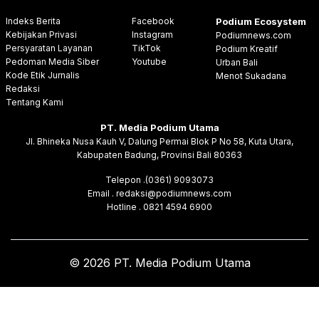
Indeks Berita
Facebook
Podium Ecosystem
Kebijakan Privasi
Instagram
Podiumnews.com
Persyaratan Layanan
TikTok
Podium Kreatif
Pedoman Media Siber
Youtube
Urban Bali
Kode Etik Jurnalis
Menot Sukadana
Redaksi
Tentang Kami
PT. Media Podium Utama
Jl. Bhineka Nusa Kauh V, Dalung Permai Blok P No 58, Kuta Utara,
Kabupaten Badung, Provinsi Bali 80363
Telepon .(0361) 9093073
Email . redaksi@podiumnews.com
Hotline . 0821 4594 6900
© 2026 PT. Media Podium Utama