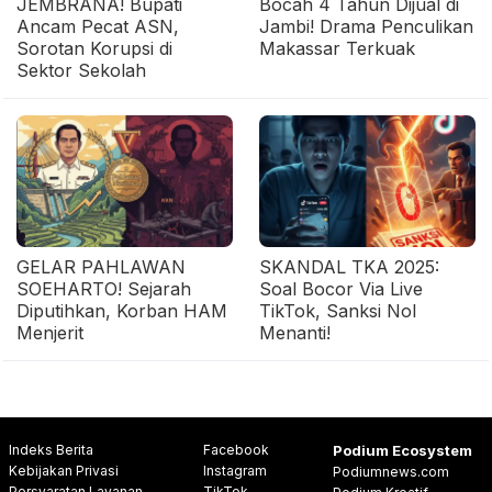
JEMBRANA! Bupati
Bocah 4 Tahun Dijual di
Ancam Pecat ASN,
Jambi! Drama Penculikan
Sorotan Korupsi di
Makassar Terkuak
Sektor Sekolah
GELAR PAHLAWAN
SKANDAL TKA 2025:
SOEHARTO! Sejarah
Soal Bocor Via Live
Diputihkan, Korban HAM
TikTok, Sanksi Nol
Menjerit
Menanti!
Indeks Berita
Facebook
Podium Ecosystem
Kebijakan Privasi
Instagram
Podiumnews.com
Persyaratan Layanan
TikTok