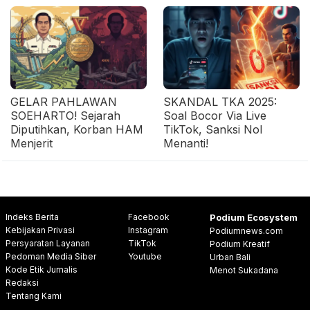
GELAR PAHLAWAN
SKANDAL TKA 2025:
SOEHARTO! Sejarah
Soal Bocor Via Live
Diputihkan, Korban HAM
TikTok, Sanksi Nol
Menjerit
Menanti!
Indeks Berita
Facebook
Podium Ecosystem
Kebijakan Privasi
Instagram
Podiumnews.com
Persyaratan Layanan
TikTok
Podium Kreatif
Pedoman Media Siber
Youtube
Urban Bali
Kode Etik Jurnalis
Menot Sukadana
Redaksi
Tentang Kami