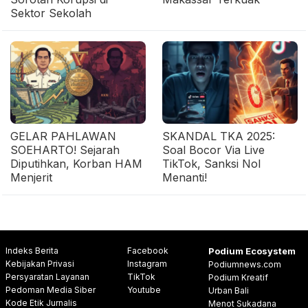
Sektor Sekolah
GELAR PAHLAWAN
SKANDAL TKA 2025:
SOEHARTO! Sejarah
Soal Bocor Via Live
Diputihkan, Korban HAM
TikTok, Sanksi Nol
Menjerit
Menanti!
Indeks Berita
Facebook
Podium Ecosystem
Kebijakan Privasi
Instagram
Podiumnews.com
Persyaratan Layanan
TikTok
Podium Kreatif
Pedoman Media Siber
Youtube
Urban Bali
Kode Etik Jurnalis
Menot Sukadana