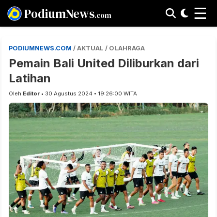
☰
PodiumNews
.com
PODIUMNEWS.COM
/ AKTUAL / OLAHRAGA
Pemain Bali United Diliburkan dari
Latihan
Oleh
Editor
• 30 Agustus 2024 • 19:26:00 WITA