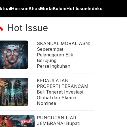
ktual
Horison
Khas
Muda
Kolom
Hot Issue
Indeks
Hot Issue
🔥
SKANDAL MORAL ASN:
Seperempat
Pelanggaran Etik
Berujung
Perselingkuhan
KEDAULATAN
PROPERTI TERANCAM:
Bali Terjerat Investasi
Global dan Skema
Nominee
PUNGUTAN LIAR
JEMBRANA! Bupati