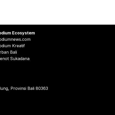
odium Ecosystem
odiumnews.com
odium Kreatif
rban Bali
enot Sukadana
ung, Provinsi Bali 80363