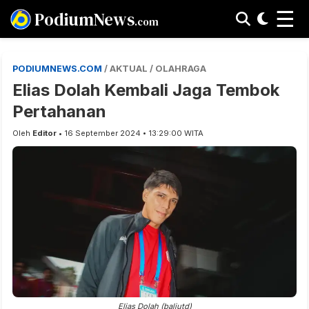
☰
PodiumNews
.com
PODIUMNEWS.COM
/ AKTUAL / OLAHRAGA
Elias Dolah Kembali Jaga Tembok
Pertahanan
Oleh
Editor
• 16 September 2024 • 13:29:00 WITA
Elias Dolah (baliutd)