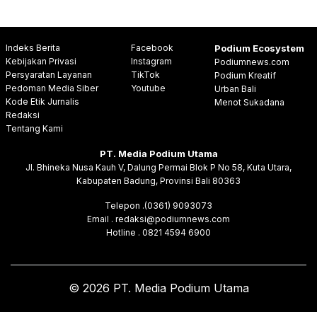
Indeks Berita
Facebook
Podium Ecosystem
Kebijakan Privasi
Instagram
Podiumnews.com
Persyaratan Layanan
TikTok
Podium Kreatif
Pedoman Media Siber
Youtube
Urban Bali
Kode Etik Jurnalis
Menot Sukadana
Redaksi
Tentang Kami
PT. Media Podium Utama
Jl. Bhineka Nusa Kauh V, Dalung Permai Blok P No 58, Kuta Utara,
Kabupaten Badung, Provinsi Bali 80363
Telepon .(0361) 9093073
Email . redaksi@podiumnews.com
Hotline . 0821 4594 6900
© 2026 PT. Media Podium Utama