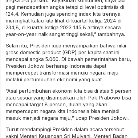
angka 2-3 persen. “Keyakinan konsumen, saya tadi
pagi mendapatkan angka tetapi di level optimistis di
124,4. Kemudian juga spending index kita trennya
meningkat kalau kita lihat di kuartal ketiga 2024 di
234,8, di kuartal ketiga 2023 145,8 artinya secara
year-on-year naik sangat tinggi sekali,” tambahnya.
Selain itu, Presiden juga menyampaikan bahwa nilai
gross domestic product (GDP) per kapita saat ini
mencapai angka 5.060. Di bawah pemerintahan baru,
Presiden Jokowi berharap Indonesia dapat
mempercepat transformasi menuju negara maju
melalui pertumbuhan ekonomi yang kuat.
“Asal pertumbuhan ekonomi kita bisa di atas 5 persen
atau sesuai yang disampaikan oleh Pak Prabowo bisa
mencapai target 8 persen, itulah yang akan
mempercepat negara kita Indonesia bisa menjadi
masuk menjadi negara maju,” ucap Presiden Jokowi.
Turut mendampingi Presiden dalam acara tersebut
yakni Menteri Keuangan Sri Mulyani, Menteri Badan