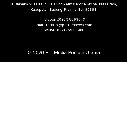
Jl. Bhineka Nusa Kauh V, Dalung Permai Blok P No 58, Kuta Utara,
Kabupaten Badung, Provinsi Bali 80363
Telepon .(0361) 9093073
Email . redaksi@podiumnews.com
Hotline . 0821 4594 6900
© 2026 PT. Media Podium Utama