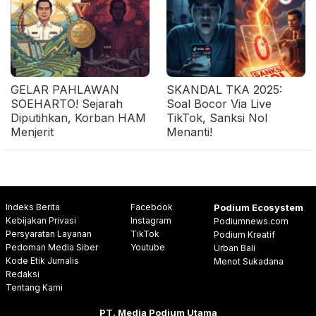
GELAR PAHLAWAN
SKANDAL TKA 2025:
SOEHARTO! Sejarah
Soal Bocor Via Live
Diputihkan, Korban HAM
TikTok, Sanksi Nol
Menjerit
Menanti!
Indeks Berita
Facebook
Podium Ecosystem
Kebijakan Privasi
Instagram
Podiumnews.com
Persyaratan Layanan
TikTok
Podium Kreatif
Pedoman Media Siber
Youtube
Urban Bali
Kode Etik Jurnalis
Menot Sukadana
Redaksi
Tentang Kami
PT. Media Podium Utama