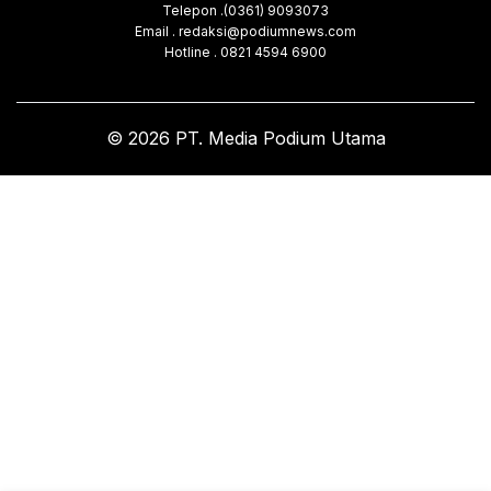
Telepon .(0361) 9093073
Email . redaksi@podiumnews.com
Hotline . 0821 4594 6900
© 2026 PT. Media Podium Utama