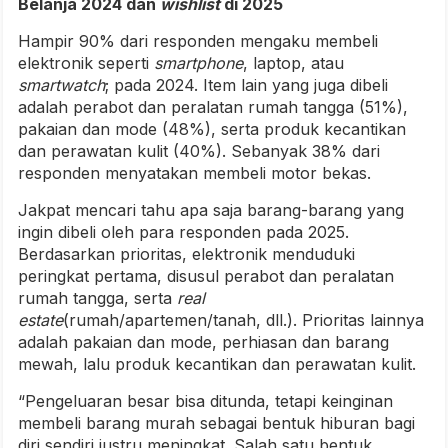
Belanja 2024 dan
wishlist
di 2025
Hampir 90% dari responden mengaku membeli
elektronik seperti
smartphone
, laptop, atau
smartwatch
; pada 2024. Item lain yang juga dibeli
adalah perabot dan peralatan rumah tangga (51%),
pakaian dan mode (48%), serta produk kecantikan
dan perawatan kulit (40%). Sebanyak 38% dari
responden menyatakan membeli motor bekas.
Jakpat mencari tahu apa saja barang-barang yang
ingin dibeli oleh para responden pada 2025.
Berdasarkan prioritas, elektronik menduduki
peringkat pertama, disusul perabot dan peralatan
rumah tangga, serta
real
estate
(rumah/apartemen/tanah, dll.). Prioritas lainnya
adalah pakaian dan mode, perhiasan dan barang
mewah, lalu produk kecantikan dan perawatan kulit.
“Pengeluaran besar bisa ditunda, tetapi keinginan
membeli barang murah sebagai bentuk hiburan bagi
diri sendiri justru meningkat. Salah satu bentuk