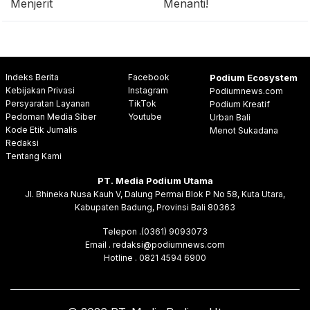
Menjerit
Menanti!
Indeks Berita
Facebook
Podium Ecosystem
Kebijakan Privasi
Instagram
Podiumnews.com
Persyaratan Layanan
TikTok
Podium Kreatif
Pedoman Media Siber
Youtube
Urban Bali
Kode Etik Jurnalis
Menot Sukadana
Redaksi
Tentang Kami
PT. Media Podium Utama
Jl. Bhineka Nusa Kauh V, Dalung Permai Blok P No 58, Kuta Utara,
Kabupaten Badung, Provinsi Bali 80363
Telepon .(0361) 9093073
Email . redaksi@podiumnews.com
Hotline . 0821 4594 6900