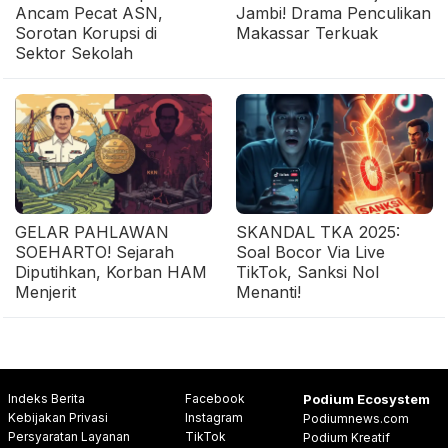
Ancam Pecat ASN,
Jambi! Drama Penculikan
Sorotan Korupsi di
Makassar Terkuak
Sektor Sekolah
GELAR PAHLAWAN
SKANDAL TKA 2025:
SOEHARTO! Sejarah
Soal Bocor Via Live
Diputihkan, Korban HAM
TikTok, Sanksi Nol
Menjerit
Menanti!
Indeks Berita
Facebook
Podium Ecosystem
Kebijakan Privasi
Instagram
Podiumnews.com
Persyaratan Layanan
TikTok
Podium Kreatif