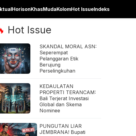
ktual
Horison
Khas
Muda
Kolom
Hot Issue
Indeks
Hot Issue
🔥
SKANDAL MORAL ASN:
Seperempat
Pelanggaran Etik
Berujung
Perselingkuhan
KEDAULATAN
PROPERTI TERANCAM:
Bali Terjerat Investasi
Global dan Skema
Nominee
PUNGUTAN LIAR
JEMBRANA! Bupati