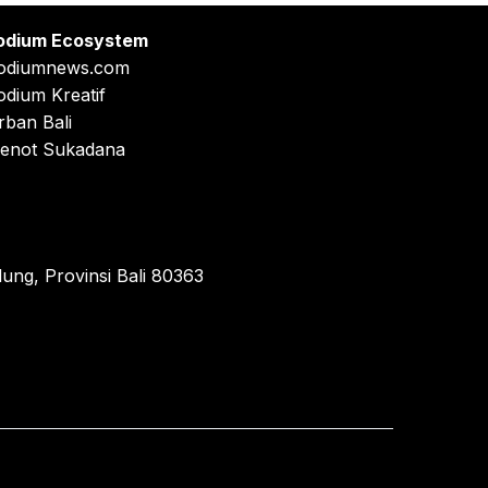
odium Ecosystem
odiumnews.com
odium Kreatif
rban Bali
enot Sukadana
ung, Provinsi Bali 80363