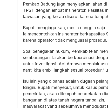
Pemkab Badung juga menyiapkan lahan di
TPST dengan empat insinerator. Fasilitas 
kawasan yang kerap disorot karena tumpuk
Bupati mengingatkan, mesin canggih saja 
Ia mencontohkan insinerator berkapasitas
karena operator tidak menguasai prosedur.
Soal penegakan hukum, Pemkab telah mem
sembarangan. Ia akan berkoordinasi den
untuk investigasi. Adi Arnawa menolak usula
nanti kita ambil langkah sesuai prosedur,” u
Isu lain yang dibahas adalah dugaan pela
Bingin. Bupati menyebut, untuk kasus pe
pemerintah, akan ditempuh pendekatan dial
bangunan di atas tanah negara tanpa izin,
masyarakat yang sebelumnya menggugat k