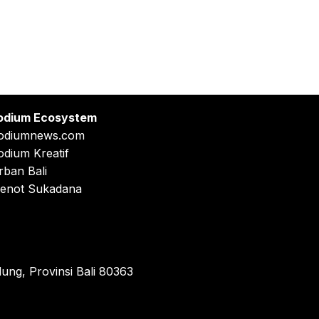
odium Ecosystem
odiumnews.com
odium Kreatif
rban Bali
enot Sukadana
ung, Provinsi Bali 80363