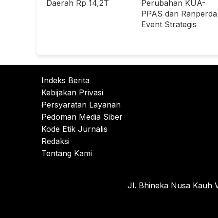
Daerah Rp 14,2T
Perubahan KUA-
PPAS dan Ranperda
Event Strategis
Indeks Berita
Kebijakan Privasi
Persyaratan Layanan
Pedoman Media Siber
Kode Etik Jurnalis
Redaksi
Tentang Kami
Jl. Bhineka Nusa Kauh V