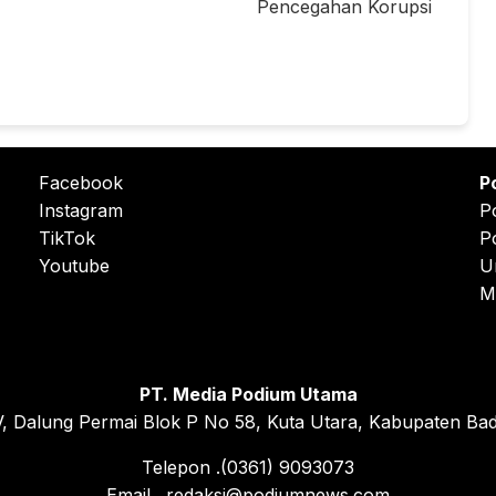
Pencegahan Korupsi
Facebook
P
Instagram
P
TikTok
P
Youtube
U
M
PT. Media Podium Utama
, Dalung Permai Blok P No 58, Kuta Utara, Kabupaten Bad
Telepon .(0361) 9093073
Email . redaksi@podiumnews.com