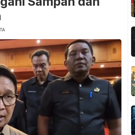
ngani Sampah dan
h
ITA