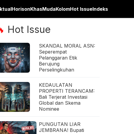
ktual
Horison
Khas
Muda
Kolom
Hot Issue
Indeks
Hot Issue
🔥
SKANDAL MORAL ASN:
Seperempat
Pelanggaran Etik
Berujung
Perselingkuhan
KEDAULATAN
PROPERTI TERANCAM:
Bali Terjerat Investasi
Global dan Skema
Nominee
PUNGUTAN LIAR
JEMBRANA! Bupati