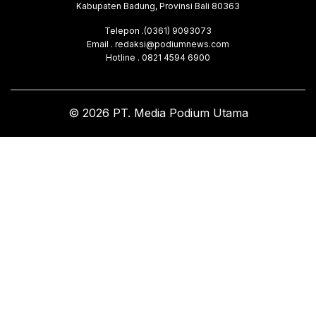
Kabupaten Badung, Provinsi Bali 80363
Telepon .(0361) 9093073
Email . redaksi@podiumnews.com
Hotline . 0821 4594 6900
© 2026 PT. Media Podium Utama