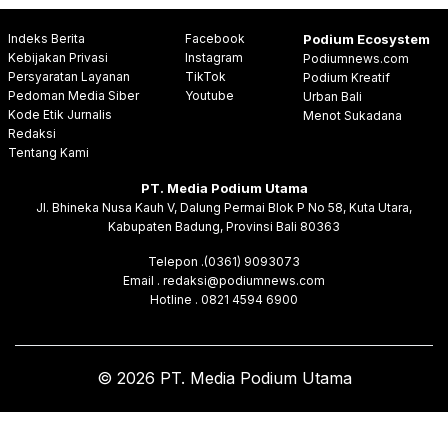
Indeks Berita
Facebook
Podium Ecosystem
Kebijakan Privasi
Instagram
Podiumnews.com
Persyaratan Layanan
TikTok
Podium Kreatif
Pedoman Media Siber
Youtube
Urban Bali
Kode Etik Jurnalis
Menot Sukadana
Redaksi
Tentang Kami
PT. Media Podium Utama
Jl. Bhineka Nusa Kauh V, Dalung Permai Blok P No 58, Kuta Utara,
Kabupaten Badung, Provinsi Bali 80363
Telepon .(0361) 9093073
Email . redaksi@podiumnews.com
Hotline . 0821 4594 6900
© 2026 PT. Media Podium Utama