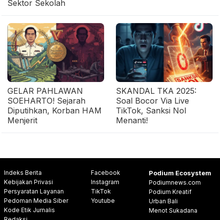
Sektor Sekolah
GELAR PAHLAWAN
SKANDAL TKA 2025:
SOEHARTO! Sejarah
Soal Bocor Via Live
Diputihkan, Korban HAM
TikTok, Sanksi Nol
Menjerit
Menanti!
Indeks Berita
Facebook
Podium Ecosystem
Kebijakan Privasi
Instagram
Podiumnews.com
Persyaratan Layanan
TikTok
Podium Kreatif
Pedoman Media Siber
Youtube
Urban Bali
Kode Etik Jurnalis
Menot Sukadana
Redaksi