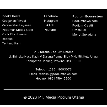
Indeks Berita
Facebook
Podium Ecosystem
Kebijakan Privasi
Instagram
Podiumnews.com
Persyaratan Layanan
TikTok
Podium Kreatif
Pedoman Media Siber
Youtube
Urban Bali
Kode Etik Jurnalis
Menot Sukadana
Redaksi
Tentang Kami
PT. Media Podium Utama
Jl. Bhineka Nusa Kauh V, Dalung Permai Blok P No 58, Kuta Utara,
Kabupaten Badung, Provinsi Bali 80363
Telepon .(0361) 9093073
Email . redaksi@podiumnews.com
Hotline . 0821 4594 6900
© 2026 PT. Media Podium Utama