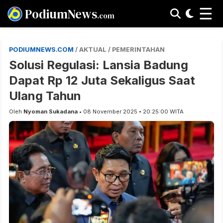
☰
PodiumNews
.com
PODIUMNEWS.COM
/ AKTUAL / PEMERINTAHAN
Solusi Regulasi: Lansia Badung
Dapat Rp 12 Juta Sekaligus Saat
Ulang Tahun
Oleh
Nyoman Sukadana
• 08 November 2025 • 20:25:00 WITA