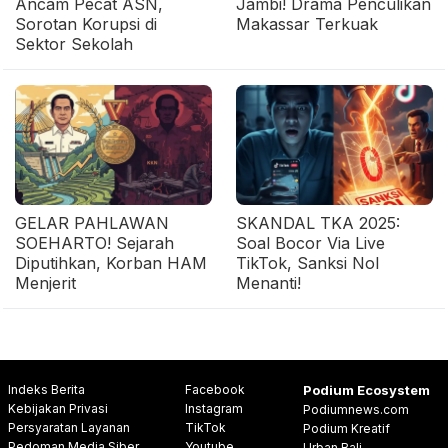
Ancam Pecat ASN,
Jambi! Drama Penculikan
Sorotan Korupsi di
Makassar Terkuak
Sektor Sekolah
GELAR PAHLAWAN
SKANDAL TKA 2025:
SOEHARTO! Sejarah
Soal Bocor Via Live
Diputihkan, Korban HAM
TikTok, Sanksi Nol
Menjerit
Menanti!
Indeks Berita
Facebook
Podium Ecosystem
Kebijakan Privasi
Instagram
Podiumnews.com
Persyaratan Layanan
TikTok
Podium Kreatif
Pedoman Media Siber
Youtube
Urban Bali