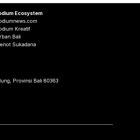
odium Ecosystem
odiumnews.com
odium Kreatif
rban Bali
enot Sukadana
ung, Provinsi Bali 80363