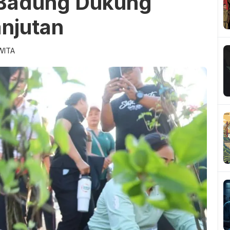
 Badung Dukung
anjutan
 WITA