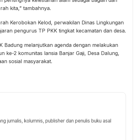
 pentingnya kelestarian alam sebagai bagian dari
rah kita,” tambahnya.
 Lurah Kerobokan Kelod, perwakilan Dinas Lingkungan
ajaran pengurus TP PKK tingkat kecamatan dan desa.
KK Badung melanjutkan agenda dengan melakukan
n ke-2 komunitas lansia Banjar Gaji, Desa Dalung,
aan sosial masyarakat.
 jurnalis, kolumnis, publisher dan penulis buku asal