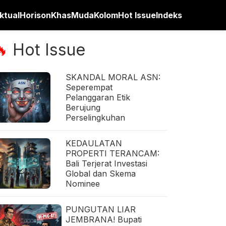
ktual
Horison
Khas
Muda
Kolom
Hot Issue
Indeks
Hot Issue
🔥
SKANDAL MORAL ASN:
Seperempat
Pelanggaran Etik
Berujung
Perselingkuhan
KEDAULATAN
PROPERTI TERANCAM:
Bali Terjerat Investasi
Global dan Skema
Nominee
PUNGUTAN LIAR
JEMBRANA! Bupati