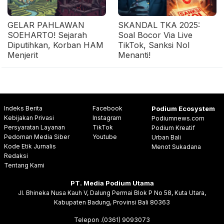
GELAR PAHLAWAN
SKANDAL TKA 2025:
SOEHARTO! Sejarah
Soal Bocor Via Live
Diputihkan, Korban HAM
TikTok, Sanksi Nol
Menjerit
Menanti!
Indeks Berita
Facebook
Podium Ecosystem
Kebijakan Privasi
Instagram
Podiumnews.com
Persyaratan Layanan
TikTok
Podium Kreatif
Pedoman Media Siber
Youtube
Urban Bali
Kode Etik Jurnalis
Menot Sukadana
Redaksi
Tentang Kami
PT. Media Podium Utama
Jl. Bhineka Nusa Kauh V, Dalung Permai Blok P No 58, Kuta Utara,
Kabupaten Badung, Provinsi Bali 80363
Telepon .(0361) 9093073