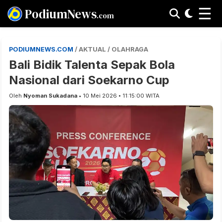
☰
PodiumNews
.com
PODIUMNEWS.COM
/ AKTUAL / OLAHRAGA
Bali Bidik Talenta Sepak Bola
Nasional dari Soekarno Cup
Oleh
Nyoman Sukadana
• 10 Mei 2026 • 11:15:00 WITA