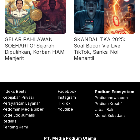
GELAR PAHLAWAN
SKANDAL TKA 2025:
SOEHARTO! Sejarah
Soal Bocor Via Live
Diputihkan, Korban HAM
TikTok, Sanksi Nol
Menjerit
Menanti!
Indeks Berita
Facebook
Podium Ecosystem
Kebijakan Privasi
Instagram
Podiumnews.com
Persyaratan Layanan
TikTok
Podium Kreatif
Pedoman Media Siber
Youtube
Urban Bali
Kode Etik Jurnalis
Menot Sukadana
Redaksi
Tentang Kami
PT. Media Podium Utama