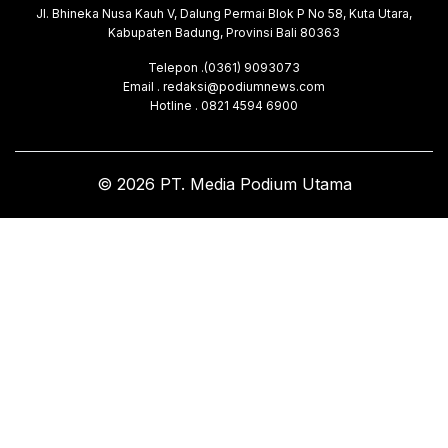
Jl. Bhineka Nusa Kauh V, Dalung Permai Blok P No 58, Kuta Utara,
Kabupaten Badung, Provinsi Bali 80363
Telepon .(0361) 9093073
Email . redaksi@podiumnews.com
Hotline . 0821 4594 6900
© 2026 PT. Media Podium Utama