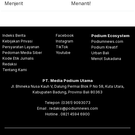
Menjerit
Menanti!
Indeks Berita
Facebook
Podium Ecosystem
Kebijakan Privasi
Instagram
Podiumnews.com
Persyaratan Layanan
TikTok
Podium Kreatif
Pedoman Media Siber
Youtube
Urban Bali
Kode Etik Jurnalis
Menot Sukadana
Redaksi
Tentang Kami
PT. Media Podium Utama
Jl. Bhineka Nusa Kauh V, Dalung Permai Blok P No 58, Kuta Utara,
Kabupaten Badung, Provinsi Bali 80363
Telepon .(0361) 9093073
Email . redaksi@podiumnews.com
Hotline . 0821 4594 6900