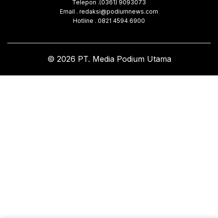
Telepon .(0361) 9093073
Email . redaksi@podiumnews.com
Hotline . 0821 4594 6900
© 2026 PT. Media Podium Utama