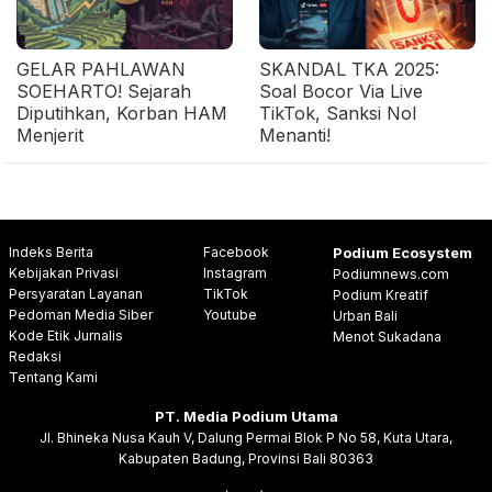
GELAR PAHLAWAN
SKANDAL TKA 2025:
SOEHARTO! Sejarah
Soal Bocor Via Live
Diputihkan, Korban HAM
TikTok, Sanksi Nol
Menjerit
Menanti!
Indeks Berita
Facebook
Podium Ecosystem
Kebijakan Privasi
Instagram
Podiumnews.com
Persyaratan Layanan
TikTok
Podium Kreatif
Pedoman Media Siber
Youtube
Urban Bali
Kode Etik Jurnalis
Menot Sukadana
Redaksi
Tentang Kami
PT. Media Podium Utama
Jl. Bhineka Nusa Kauh V, Dalung Permai Blok P No 58, Kuta Utara,
Kabupaten Badung, Provinsi Bali 80363