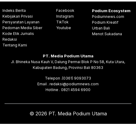
Indeks Berita
Facebook
Podium Ecosystem
Kebijakan Privasi
Instagram
Podiumnews.com
Persyaratan Layanan
TikTok
Podium Kreatif
Pedoman Media Siber
Youtube
Urban Bali
Kode Etik Jurnalis
Menot Sukadana
Redaksi
Tentang Kami
PT. Media Podium Utama
Jl. Bhineka Nusa Kauh V, Dalung Permai Blok P No 58, Kuta Utara,
Kabupaten Badung, Provinsi Bali 80363
Telepon .(0361) 9093073
Email . redaksi@podiumnews.com
Hotline . 0821 4594 6900
© 2026 PT. Media Podium Utama