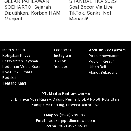
GELAR PAHLAWAN
SKANDAL TKA 2025:
SOEHARTO! Sejarah
Soal Bocor Via Live
Diputihkan, Korban HAM
TikTok, Sanksi Nol
Menjerit
Menanti!
Indeks Berita
Facebook
Podium Ecosystem
Kebijakan Privasi
Instagram
Podiumnews.com
Persyaratan Layanan
TikTok
Podium Kreatif
Pedoman Media Siber
Youtube
Urban Bali
Kode Etik Jurnalis
Menot Sukadana
Redaksi
Tentang Kami
PT. Media Podium Utama
Jl. Bhineka Nusa Kauh V, Dalung Permai Blok P No 58, Kuta Utara,
Kabupaten Badung, Provinsi Bali 80363
Telepon .(0361) 9093073
Email . redaksi@podiumnews.com
Hotline . 0821 4594 6900