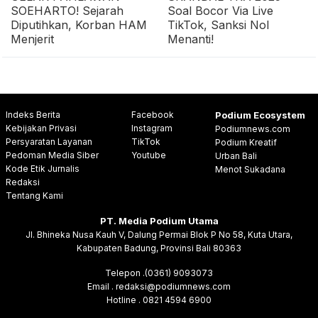
SOEHARTO! Sejarah
Soal Bocor Via Live
Diputihkan, Korban HAM
TikTok, Sanksi Nol
Menjerit
Menanti!
Indeks Berita
Facebook
Podium Ecosystem
Kebijakan Privasi
Instagram
Podiumnews.com
Persyaratan Layanan
TikTok
Podium Kreatif
Pedoman Media Siber
Youtube
Urban Bali
Kode Etik Jurnalis
Menot Sukadana
Redaksi
Tentang Kami
PT. Media Podium Utama
Jl. Bhineka Nusa Kauh V, Dalung Permai Blok P No 58, Kuta Utara,
Kabupaten Badung, Provinsi Bali 80363
Telepon .(0361) 9093073
Email . redaksi@podiumnews.com
Hotline . 0821 4594 6900