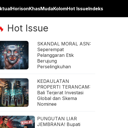
ktual
Horison
Khas
Muda
Kolom
Hot Issue
Indeks
Hot Issue
🔥
SKANDAL MORAL ASN:
Seperempat
Pelanggaran Etik
Berujung
Perselingkuhan
KEDAULATAN
PROPERTI TERANCAM:
Bali Terjerat Investasi
Global dan Skema
Nominee
PUNGUTAN LIAR
JEMBRANA! Bupati