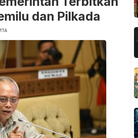
Pemerintah Terbitkan
milu dan Pilkada
WITA