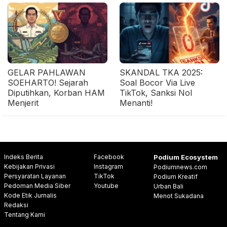
GELAR PAHLAWAN
SKANDAL TKA 2025:
SOEHARTO! Sejarah
Soal Bocor Via Live
Diputihkan, Korban HAM
TikTok, Sanksi Nol
Menjerit
Menanti!
Indeks Berita
Facebook
Podium Ecosystem
Kebijakan Privasi
Instagram
Podiumnews.com
Persyaratan Layanan
TikTok
Podium Kreatif
Pedoman Media Siber
Youtube
Urban Bali
Kode Etik Jurnalis
Menot Sukadana
Redaksi
Tentang Kami