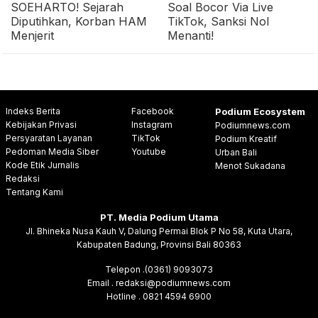
SOEHARTO! Sejarah
Soal Bocor Via Live
Diputihkan, Korban HAM
TikTok, Sanksi Nol
Menjerit
Menanti!
Indeks Berita
Facebook
Podium Ecosystem
Kebijakan Privasi
Instagram
Podiumnews.com
Persyaratan Layanan
TikTok
Podium Kreatif
Pedoman Media Siber
Youtube
Urban Bali
Kode Etik Jurnalis
Menot Sukadana
Redaksi
Tentang Kami
PT. Media Podium Utama
Jl. Bhineka Nusa Kauh V, Dalung Permai Blok P No 58, Kuta Utara,
Kabupaten Badung, Provinsi Bali 80363
Telepon .(0361) 9093073
Email . redaksi@podiumnews.com
Hotline . 0821 4594 6900