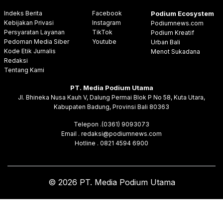
Indeks Berita
Facebook
Podium Ecosystem
Kebijakan Privasi
Instagram
Podiumnews.com
Persyaratan Layanan
TikTok
Podium Kreatif
Pedoman Media Siber
Youtube
Urban Bali
Kode Etik Jurnalis
Menot Sukadana
Redaksi
Tentang Kami
PT. Media Podium Utama
Jl. Bhineka Nusa Kauh V, Dalung Permai Blok P No 58, Kuta Utara,
Kabupaten Badung, Provinsi Bali 80363
Telepon .(0361) 9093073
Email . redaksi@podiumnews.com
Hotline . 0821 4594 6900
© 2026 PT. Media Podium Utama