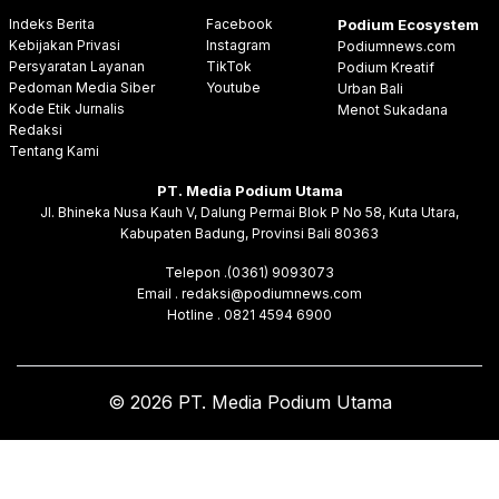
Indeks Berita
Facebook
Podium Ecosystem
Kebijakan Privasi
Instagram
Podiumnews.com
Persyaratan Layanan
TikTok
Podium Kreatif
Pedoman Media Siber
Youtube
Urban Bali
Kode Etik Jurnalis
Menot Sukadana
Redaksi
Tentang Kami
PT. Media Podium Utama
Jl. Bhineka Nusa Kauh V, Dalung Permai Blok P No 58, Kuta Utara,
Kabupaten Badung, Provinsi Bali 80363
Telepon .(0361) 9093073
Email . redaksi@podiumnews.com
Hotline . 0821 4594 6900
© 2026 PT. Media Podium Utama