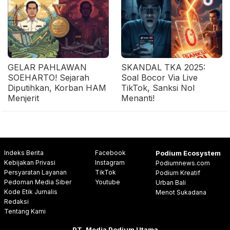
GELAR PAHLAWAN
SKANDAL TKA 2025:
SOEHARTO! Sejarah
Soal Bocor Via Live
Diputihkan, Korban HAM
TikTok, Sanksi Nol
Menjerit
Menanti!
Indeks Berita
Facebook
Podium Ecosystem
Kebijakan Privasi
Instagram
Podiumnews.com
Persyaratan Layanan
TikTok
Podium Kreatif
Pedoman Media Siber
Youtube
Urban Bali
Kode Etik Jurnalis
Menot Sukadana
Redaksi
Tentang Kami
PT. Media Podium Utama