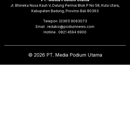
Jl. Bhineka Nusa Kauh V, Dalung Permai Blok P No 58, Kuta Utara,
Kabupaten Badung, Provinsi Bali 80363
Telepon .(0361) 9093073
Email . redaksi@podiumnews.com
Hotline . 0821 4594 6900
© 2026 PT. Media Podium Utama