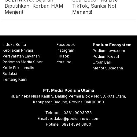
Diputihkan, Korban HAM
TikTok, Sanksi Nol
Menjerit
Menanti!
Indeks Berita
Facebook
Podium Ecosystem
Kebijakan Privasi
Instagram
Podiumnews.com
Persyaratan Layanan
TikTok
Podium Kreatif
Pedoman Media Siber
Youtube
Urban Bali
Kode Etik Jurnalis
Menot Sukadana
Redaksi
Tentang Kami
PT. Media Podium Utama
Jl. Bhineka Nusa Kauh V, Dalung Permai Blok P No 58, Kuta Utara,
Kabupaten Badung, Provinsi Bali 80363
Telepon .(0361) 9093073
Email . redaksi@podiumnews.com
Hotline . 0821 4594 6900