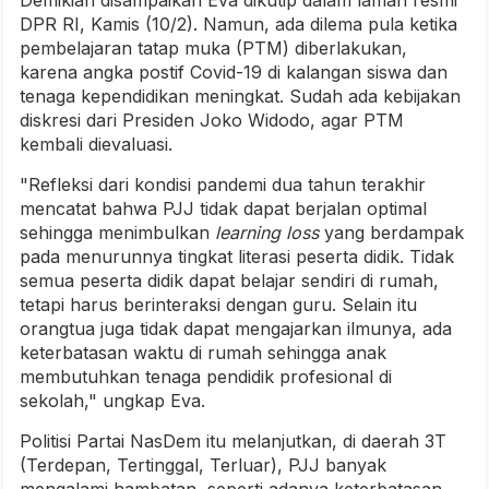
Demikian disampaikan Eva dikutip dalam laman resmi
DPR RI, Kamis (10/2). Namun, ada dilema pula ketika
pembelajaran tatap muka (PTM) diberlakukan,
karena angka postif Covid-19 di kalangan siswa dan
tenaga kependidikan meningkat. Sudah ada kebijakan
diskresi dari Presiden Joko Widodo, agar PTM
kembali dievaluasi.
"Refleksi dari kondisi pandemi dua tahun terakhir
mencatat bahwa PJJ tidak dapat berjalan optimal
sehingga menimbulkan
learning loss
yang berdampak
pada menurunnya tingkat literasi peserta didik. Tidak
semua peserta didik dapat belajar sendiri di rumah,
tetapi harus berinteraksi dengan guru. Selain itu
orangtua juga tidak dapat mengajarkan ilmunya, ada
keterbatasan waktu di rumah sehingga anak
membutuhkan tenaga pendidik profesional di
sekolah," ungkap Eva.
Politisi Partai NasDem itu melanjutkan, di daerah 3T
(Terdepan, Tertinggal, Terluar), PJJ banyak