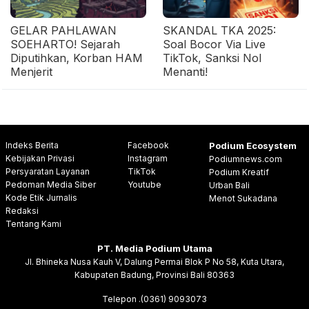
GELAR PAHLAWAN
SKANDAL TKA 2025:
SOEHARTO! Sejarah
Soal Bocor Via Live
Diputihkan, Korban HAM
TikTok, Sanksi Nol
Menjerit
Menanti!
Indeks Berita
Facebook
Podium Ecosystem
Kebijakan Privasi
Instagram
Podiumnews.com
Persyaratan Layanan
TikTok
Podium Kreatif
Pedoman Media Siber
Youtube
Urban Bali
Kode Etik Jurnalis
Menot Sukadana
Redaksi
Tentang Kami
PT. Media Podium Utama
Jl. Bhineka Nusa Kauh V, Dalung Permai Blok P No 58, Kuta Utara,
Kabupaten Badung, Provinsi Bali 80363
Telepon .(0361) 9093073