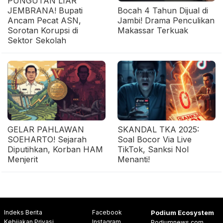
PUNGUTAN LIAR
JEMBRANA! Bupati
Bocah 4 Tahun Dijual di
Ancam Pecat ASN,
Jambi! Drama Penculikan
Sorotan Korupsi di
Makassar Terkuak
Sektor Sekolah
GELAR PAHLAWAN
SKANDAL TKA 2025:
SOEHARTO! Sejarah
Soal Bocor Via Live
Diputihkan, Korban HAM
TikTok, Sanksi Nol
Menjerit
Menanti!
Indeks Berita
Facebook
Podium Ecosystem
Kebijakan Privasi
Instagram
Podiumnews.com