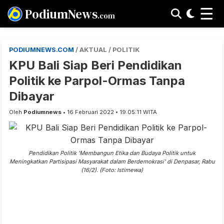
☰
PodiumNews
.com
PODIUMNEWS.COM
/ AKTUAL / POLITIK
KPU Bali Siap Beri Pendidikan
Politik ke Parpol-Ormas Tanpa
Dibayar
Oleh
Podiumnews
• 16 Februari 2022 • 19:05:11 WITA
Pendidikan Politik 'Membangun Etika dan Budaya Politik untuk
Meningkatkan Partisipasi Masyarakat dalam Berdemokrasi' di Denpasar, Rabu
(16/2). (Foto: Istimewa)